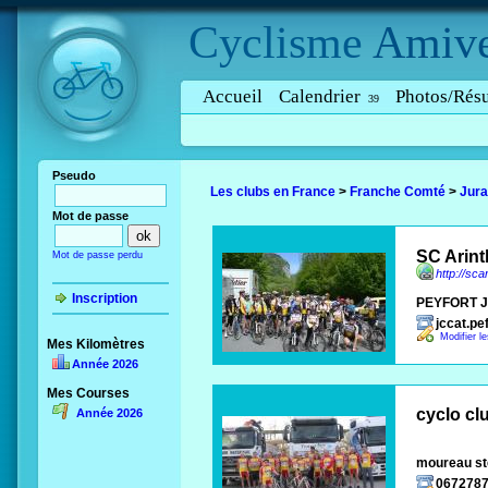
Cyclisme
Amive
Accueil
Calendrier
Photos/Résu
39
Pseudo
Les clubs en France
>
Franche Comté
>
Jura
Mot de passe
SC Arin
Mot de passe perdu
http://sca
Inscription
PEYFORT J
jccat.p
Modifier l
Mes Kilomètres
Année 2026
Mes Courses
cyclo cl
Année 2026
moureau s
067278