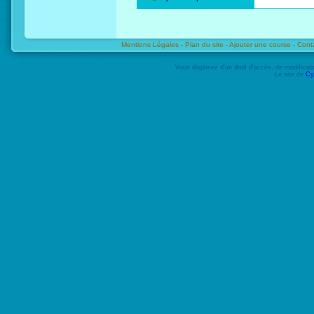
Mentions Légales -
Plan du site -
Ajouter une course -
Cont
Vous disposez d'un droit d'accès, de modifica
Le site de
Cy