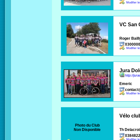
Modifier l
VC San 
Roger Baill
030000
Modifier l
Jura Dol
http://jur
Emeric
contact
Modifier l
Vélo clu
Photo du Club
Non Disponible
Th Delacroi
038482
Modifier l