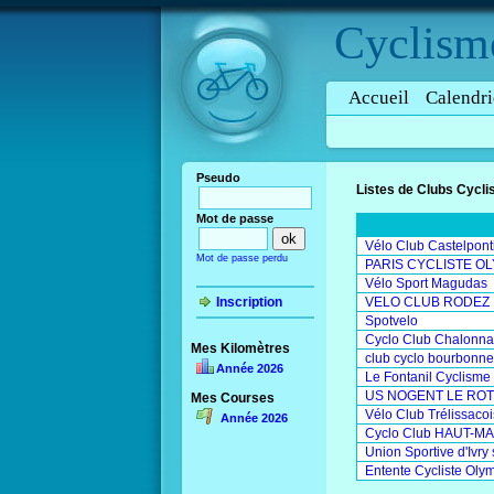
Cyclism
Accueil
Calendri
Pseudo
Listes de Clubs Cycli
Mot de passe
Vélo Club Castelpont
Mot de passe perdu
PARIS CYCLISTE O
Vélo Sport Magudas
Inscription
VELO CLUB RODEZ
Spotvelo
Cyclo Club Chalonna
Mes Kilomètres
club cyclo bourbonne
Année 2026
Le Fontanil Cyclisme
US NOGENT LE ROTRO
Mes Courses
Vélo Club Trélissacoi
Année 2026
Cyclo Club HAUT-M
Union Sportive d'Ivry
Entente Cycliste Oly