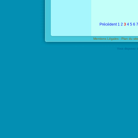
Précédent
1
2
3
4
5
6
Mentions Légales -
Plan du site
Vous disposez d