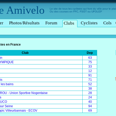
e
Amivelo
Le site de tous les cyclistes qui font du vélo pour le plais
Ou des courses en FFC, FSGT ou UFOLEP
er
Photos/Résultats
Forum
Cyclistes
Cols
Clubs
stes en France
Club
Dep
in
63
LYMPIQUE
75
33
12
91
is
71
 les bains
52
38
U - Union Sportive Nogentaise
28
s
24
AUCO
40
 sur Seine
94
mpic Villeurbannais - ECOV
69