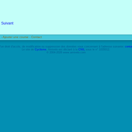
7
Suivant
 -
Ajouter une course -
Contact
'un droit d'accès, de modification ou suppression des données vous concernant à l'adresse suivante:
conta
Le site de
Cyclisme
, Amivelo est déclaré à la
CNIL
sous le n° 1035012.
© 2004-2026 www.amivelo.com