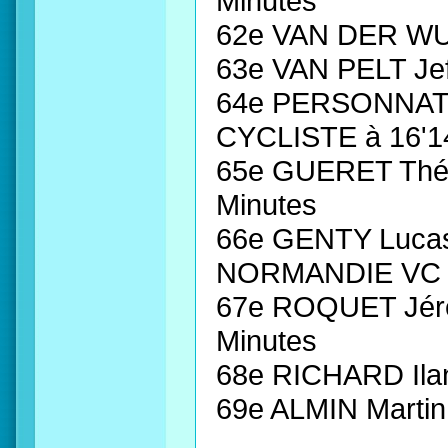
Minutes
62e VAN DER WUL
63e VAN PELT Jef
64e PERSONNAT 
CYCLISTE à 16'1
65e GUERET Théo
Minutes
66e GENTY Luca
NORMANDIE VC à
67e ROQUET Jér
Minutes
68e RICHARD Ila
69e ALMIN Mart