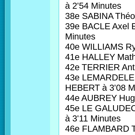
à 2'54 Minutes
38e SABINA Théod
39e BACLE Axel 
Minutes
40e WILLIAMS R
41e HALLEY Math
42e TERRIER Ant
43e LEMARDELE 
HEBERT à 3'08 M
44e AUBREY Hu
45e LE GALUDEC
à 3'11 Minutes
46e FLAMBARD 