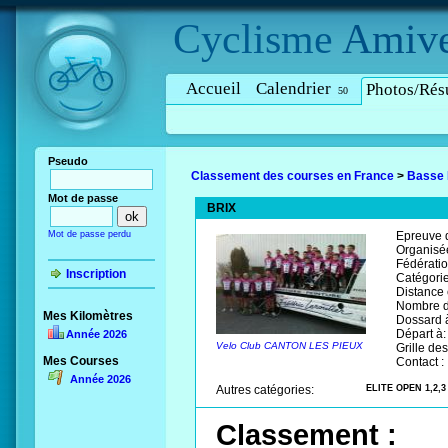
Cyclisme
Amive
Accueil
Calendrier
Photos/Résu
50
Pseudo
Classement des courses en France
>
Basse
Mot de passe
BRIX
Mot de passe perdu
Epreuve d
Organisée
Fédératio
Inscription
Catégorie
Distance
Nombre d
Mes Kilomètres
Dossard à
Départ à:
Année 2026
Velo Club CANTON LES PIEUX
Grille des
Mes Courses
Contact :
Année 2026
Autres catégories:
ELITE OPEN 1,2,3
Classement :