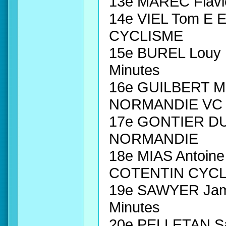
13e MAREC Flav
14e VIEL Tom E
CYCLISME
15e BUREL Louy 
Minutes
16e GUILBERT M
NORMANDIE VC à
17e GONTIER DU
NORMANDIE
18e MIAS Antoin
COTENTIN CYCLI
19e SAWYER Jame
Minutes
20e PELLETAN Sa