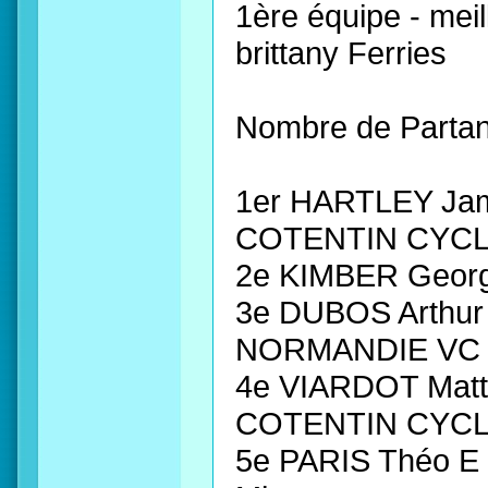
1ère équipe - mei
brittany Ferries
Nombre de Partan
1er HARTLEY Ja
COTENTIN CYCLI
2e KIMBER Georg
3e DUBOS Arthu
NORMANDIE VC à
4e VIARDOT Mat
COTENTIN CYCLI
5e PARIS Théo E