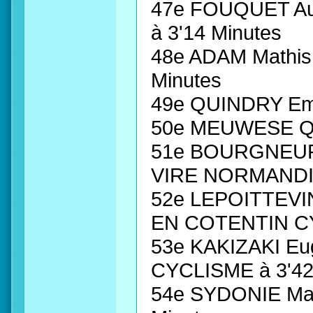
47e FOUQUET Au
à 3'14 Minutes
48e ADAM Mathis
Minutes
49e QUINDRY Em
50e MEUWESE Qui
51e BOURGNEUF 
VIRE NORMAND
52e LEPOITTEVI
EN COTENTIN C
53e KAKIZAKI E
CYCLISME à 3'42
54e SYDONIE Mar