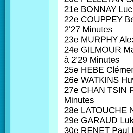
21e BONNAY Luca
22e COUPPEY Be
2'27 Minutes
23e MURPHY Al
24e GILMOUR M
à 2'29 Minutes
25e HEBE Cléme
26e WATKINS H
27e CHAN TSIN 
Minutes
28e LATOUCHE N
29e GARAUD Lu
30e RENET Paul 