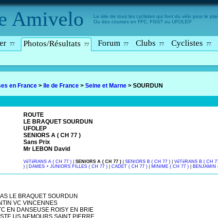
e
Amivelo
Le site de tous les cyclistes qui font du vélo pour le plais
Ou des courses en FFC, FSGT ou UFOLEP
er
Forum
Clubs
Cyclistes
Photos/Résultats
77
77
77
77
77
es en France
>
Ile de France
>
Seine et Marne
>
SOURDUN
ROUTE
LE BRAQUET SOURDUN
UFOLEP
SENIORS A ( CH 77 )
Sans Prix
Mr LEBON David
VéTéRANS A ( CH 77 )
|
SENIORS A ( CH 77 )
|
SENIORS B ( CH 77 )
|
VéTéRANS B ( CH 77
)
|
DAMES + JUNIORS FILLES ( CH 77 )
|
CADET ( CH 77 )
|
MINIME ( CH 77 )
|
BENJAMIN (
CAS LE BRAQUET SOURDUN
NTIN VC VINCENNES
 TC EN DANSEUSE ROISY EN BRIE
TISTE US NEMOURS SAINT PIERRE