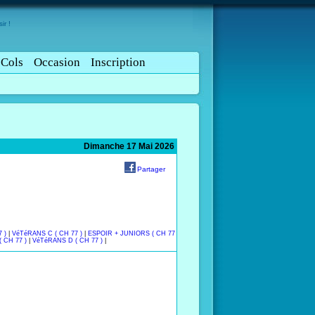
ir !
Cols
Occasion
Inscription
Dimanche 17 Mai 2026
Partager
 )
|
VéTéRANS C ( CH 77 )
|
ESPOIR + JUNIORS ( CH 77
 CH 77 )
|
VéTéRANS D ( CH 77 )
|