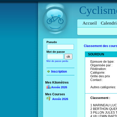
Cyclism
Accueil
Calendri
Pseudo
Classement des cours
Mot de passe
SOURDUN
Mot de passe perdu
Epreuve de type:
Organisée par :
Fédération:
Inscription
Catégorie:
Grille des prix
Contact :
Mes Kilomètres
Autres catégories:
Année 2026
Mes Courses
Classement :
Année 2026
1 MARINEAU LU
2 BERTHON QUE
3 PILLON JULES
4 VILLEMIN BAP