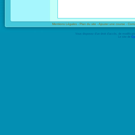
Mentions Légales -
Plan du site -
Ajouter une course -
Cont
Vous disposez d'un droit d'accès, de modifica
Le site de
Cy