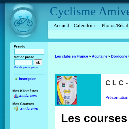
Cyclisme
Amive
Accueil
Calendrier
Photos/Résul
Pseudo
Les clubs en France
>
Aquitaine
>
Dordogne
Mot de passe
Mot de passe perdu
Inscription
C L C
Mes Kilomètres
Année 2026
Présentation
Mes Courses
Année 2026
Les courses 