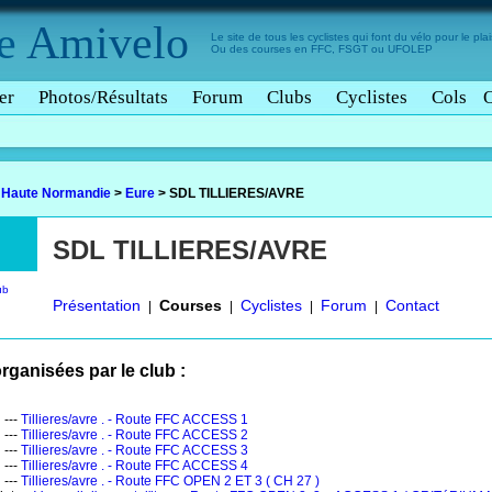
e
Amivelo
Le site de tous les cyclistes qui font du vélo pour le plais
Ou des courses en FFC, FSGT ou UFOLEP
er
Photos/Résultats
Forum
Clubs
Cyclistes
Cols
>
Haute Normandie
>
Eure
>
SDL TILLIERES/AVRE
SDL TILLIERES/AVRE
ub
Présentation
Courses
Cyclistes
Forum
Contact
|
|
|
|
rganisées par le club :
 ---
Tillieres/avre . - Route FFC ACCESS 1
 ---
Tillieres/avre . - Route FFC ACCESS 2
 ---
Tillieres/avre . - Route FFC ACCESS 3
 ---
Tillieres/avre . - Route FFC ACCESS 4
 ---
Tillieres/avre . - Route FFC OPEN 2 ET 3 ( CH 27 )