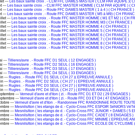
et ---
Les baux sainte croix . - CLM FFC DAMES MASTER ( CLM PAR éQUIPE )( 
t ---
Les baux sainte croix . - CLM FFC MASTER HOMME ( CLM PAR éQUIPE ) ( 
t ---
Les baux sainte croix . - Route FFC DAMES MASTER ( 1 à 4 ) ( CH FRANCE )
t ---
Les baux sainte croix . - Route FFC DAMES MASTER ( M5 à M9) ( CH FRANC
let ---
Les baux sainte croix . - Route FFC MASTER HOMME ( M1 ET M2 ) ( CH F
let ---
Les baux sainte croix . - Route FFC MASTER HOMME M3 ( CH FRANCE )
let ---
Les baux sainte croix . - Route FFC MASTER HOMME 4 ( CH FRANCE )
let ---
Les baux sainte croix . - Route FFC MASTER HOMME 5 ( CH FRANCE )
let ---
Les baux sainte croix . - Route FFC MASTER HOMME 6 ( CH FRANCE )
let ---
Les baux sainte croix . - Route FFC MASTER HOMME 7 ( CH FRANCE )
let ---
Les baux sainte croix . - Route FFC MASTER HOMME 8 ( CH FRANCE )
let ---
Les baux sainte croix . - Route FFC MASTER HOMME 9 ( CH FRANCE )
i ---
Tillieres/avre . - Route FFC D1 SEUL ( 12 ENGAGES )
i ---
Tillieres/avre . - Route FFC D2 SEUL ( 16 ENGAGES )
i ---
Tillieres/avre . - Route FFC D3 SEUL ( 17 ENGAGES )
i ---
Tillieres/avre . - Route FFC D4 SEUL ( 33 ENGAGES )
n ---
Rugles . - Route FFC D1 SEUL ( CH 27 )( EPREUVE ANNULE )
n ---
Rugles . - Route FFC D2 SEUL ( CH 27 ) ( EPREUVE ANNULE )
n ---
Rugles . - Route FFC D3 SEUL ( CH 27 ) ( EPREUVE ANNULE )
n ---
Rugles . - Route FFC D4 SEUL ( CH 27 ) ( EPREUVE ANNULE )
ptembre ---
Verneuil d'avre et d'iton ( zi. - Route FFC D1 ET D2 ( 29 ENGAGES )
ptembre ---
Verneuil d'avre et d'iton ( zi. - Route FFC D3 ET D4 ( 47 ENGAGES )
tobre ---
Verneuil d'avre et d'iton . - Randonnee FFC RANDONNéE ROUTE TOU
mbre ---
Mesnils/iton ( les etangs de d. - Cyclo-Cross FFC ESPOIR SéNIORS V
mbre ---
Mesnils/iton ( les etangs de d. - Cyclo-Cross FFC JUNIOR + DAMES ( 5
mbre ---
Mesnils/iton ( les etangs de d. - Cyclo-Cross FFC CADET ( 8 ENGAGES )
mbre ---
Mesnils/iton ( les etangs de d. - Cyclo-Cross FFC MINIME ( EPREUVE A
mbre ---
Mesnils/iton ( les etangs de d. - Cyclo-Cross FFC ECOLE DE CYCLISM