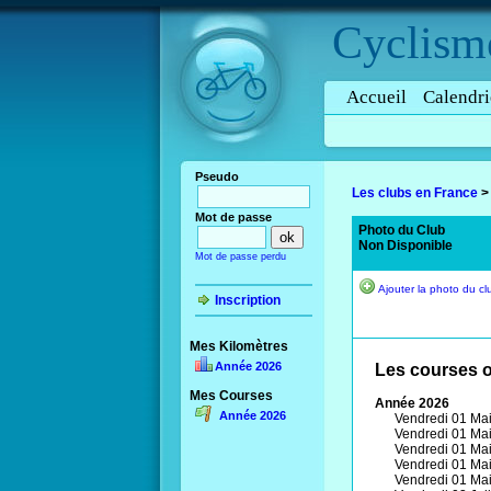
Cyclism
Accueil
Calendri
Pseudo
Les clubs en France
Mot de passe
Photo du Club
Non Disponible
Mot de passe perdu
Ajouter la photo du cl
Inscription
Mes Kilomètres
Année 2026
Les courses o
Mes Courses
Année 2026
Année 2026
Vendredi 01 Mai
Vendredi 01 Mai
Vendredi 01 Mai
Vendredi 01 Mai
Vendredi 01 Mai