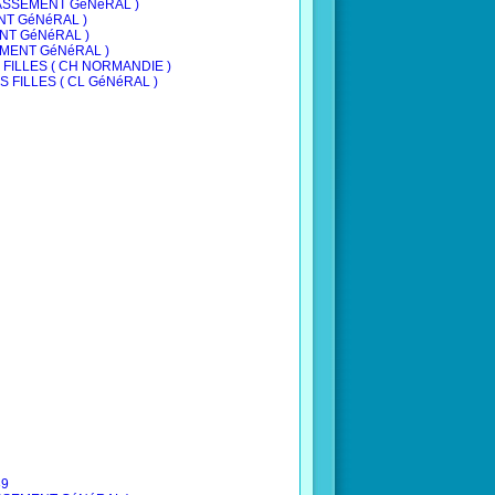
 CLASSEMENT GéNéRAL )
ENT GéNéRAL )
MENT GéNéRAL )
SSEMENT GéNéRAL )
ES FILLES ( CH NORMANDIE )
ES FILLES ( CL GéNéRAL )
39