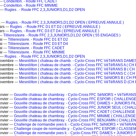
---
Conde/iton. - Route FFC CADET
---
Conde/iton. - Route FFC MINIME
---
Rugles . - Route FFC 2,3,JUNIORS,D1,D2 OPEN
 ---
Rugles. - Route FFC 2,3,JUNIORS,D1,D2 OPEN ( EPREUVE ANNULE )
rs ---
Rugles . - Route FFC D1 ET D2 ( EPREUVE ANNULE )
rs ---
Rugles. - Route FFC D3 ET D4 ( EPREUVE ANNULE )
--
Tillieres/avre. - Route FFC 2,3,JUNIORS,D1,D2 OPEN ( 55 ENGAGES )
i ---
Tillieres/avre. - Route FFC D1 ET D2
i ---
Tillieres/avre. - Route FFC D3 ET D4
i ---
Tillieres/avre. - Route FFC CADET
i ---
Tillieres/avre. - Route FFC MINIME
---
Rugles . - Route FFC 2,3,JUNIORS,D1,D2 OPEN
ovembre ---
Mesnil/iton ( chateau de chamb. - Cyclo-Cross FFC VéTéRANS DAME
ovembre ---
Mesnil/iton ( chateau de chamb. - Cyclo-Cross FFC VéTéRANS A ( C
ovembre ---
Mesnil/iton ( chateau de chamb. - Cyclo-Cross FFC VéTéRANS B ( C
ovembre ---
Mesnil/iton ( chateau de chamb. - Cyclo-Cross FFC VéTéRANS C ( C
ovembre ---
Mesnil/iton ( chateau de chamb. - Cyclo-Cross FFC SéNIORS B ( CH 
ovembre ---
Mesnil/iton ( chateau de chamb. - Cyclo-Cross FFC VéTéRANS D (CH
vier ---
Gouville chateau de chambray. - Cyclo-Cross FFC SéNIORS + VéTéRA
vier ---
Gouville chateau de chambray. - Cyclo-Cross FFC ESPOIR ( CHALLEN
vier ---
Gouville chateau de chambray. - Cyclo-Cross FFC DAMES + JUNIORS
vier ---
Gouville chateau de chambray. - Cyclo-Cross FFC JUNIOR SEUL ( C
vier ---
Gouville chateau de chambray. - Cyclo-Cross FFC CADET ( CHALLEN
vier ---
Gouville chateau de chambray. - Cyclo-Cross FFC MINIME ( CHALLEN
vier ---
Gouville chateau de chambray. - Cyclo-Cross FFC BENJAMIN ( CHAL
vier ---
Challenge de normandie yves li. - Cyclo-Cross FFC SéNIORS + VéTé
vier ---
Challenge coupe de normandie y. - Cyclo-Cross FFC ESPOIR ( CLASS
vier ---
Challenge de normandie yves li. - Cyclo-Cross FFC DAMES + JUNIOR