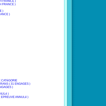
CH FRANCE )
CH FRANCE )
E )
RANCE )
TE CATéGORIE
éTéRANS ( 31 ENGAGES )
 ENGAGES )
NNULé )
E ( EPREUVE ANNULé )