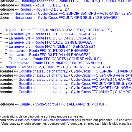
ptembre ---
Challenge roger becq. - Route FFC 2,3,JUNIORS,D1,D2 OPEN ( C
ptembre ---
Rugles. - Route FFC D1 ET D2
ptembre ---
Rugles . - Route FFC D3 ET D4
tobre ---
Nonancourt . - Cyclo-Cross FFC ESPOIR SéNIORS + VéTéRANS ( 52 E
tobre ---
Nonancourt . - Cyclo-Cross FFC JUNIORS SEUL ( 12 ENGAGES )
---
Rugles . - Route FFC 2,3,JUNIORS,D1,D2 OPEN ( 107 ENGAGES )
il ---
La neuve lyre. - Route FFC D1 ET D2 ( 45 ENGAGES )
il ---
La neuve lyre. - Route FFC D3 ET D4 ( 25 ENGAGES )
il ---
La neuve lyre. - Route FFC CADETS ( 48 ENGAGES )
il ---
La neuve lyre. - Route FFC MINIMES ( 46 ENGAGES )
---
Tillieres/avre. - Route FFC D1 ET D2 ( 47 ENGAGES )
---
Tillieres/avre. - Route FFC D3 ET D4 ( 44 ENGAGES )
il ---
Tillieres/avre. - Route FFC CADETS ( COURSE ANNULE )
il ---
Tillieres/avre. - Route FFC MINIMES ( COURSE ANNULé )
---
Rugles . - Route FFC 2,3,JUNIORS,D1,D2 OPEN ( 37 ENGAGES )
écembre ---
Gouville chateau de chambray. - Cyclo-Cross FFC ESPOIR ( CHAM
écembre ---
Gouville chateau de chambray. - Cyclo-Cross FFC SéNIORS VéTéR
écembre ---
Gouville chateau de chambray. - Cyclo-Cross FFC DAMES ( CHAMP
écembre ---
Gouville chateau de chambray. - Cyclo-Cross FFC JUNIORS SEUL
écembre ---
Gouville chateau de chambray. - Cyclo-Cross FFC CADET ( CH NOR
écembre ---
Gouville chateau de chambray. - Cyclo-Cross FFC MINIME ( CHAM
ptembre ---
L'aigle . - Cyclo-Sportive FFC ( ALEXANDRE PICHOT )
rganisations de ce club qui ne sont pas encore sur le site.
abord dans
la liste des courses de votre département
pour vérifier leur présence. En cas d'erre
. Vous pouvez ensuite ajouter les courses qui n'y sont pas en précisant bien le club organisat