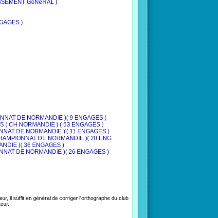
LASSEMENT GéNéRAL )
NGAGES )
PIONNAT DE NORMANDIE )( 9 ENGAGES )
ANS ( CH NORMANDIE ) ( 53 ENGAGES )
IONNAT DE NORMANDIE )'( 11 ENGAGES )
 ( CHAMPIONNAT DE NORMANDIE )( 20 ENG
MANDIE )( 36 ENGAGES )
PIONNAT DE NORMANDIE )( 26 ENGAGES )
ur, il suffit en général de corriger l'orthographe du club
eur.