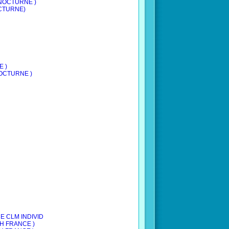
UM NOCTURNE )
NOCTURNE)
E )
 NOCTURNE )
CE CLM INDIVID
CH FRANCE )