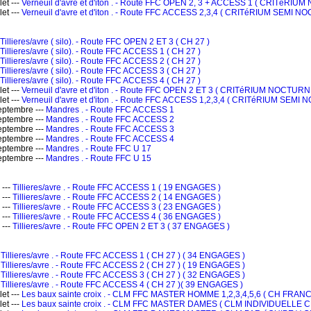
et ---
Verneuil d'avre et d'iton . - Route FFC OPEN 2, 3 + ACCESS 1 ( CRITéRI
et ---
Verneuil d'avre et d'iton . - Route FFC ACCESS 2,3,4 ( CRITéRIUM SEMI 
Tillieres/avre ( silo). - Route FFC OPEN 2 ET 3 ( CH 27 )
Tillieres/avre ( silo). - Route FFC ACCESS 1 ( CH 27 )
Tillieres/avre ( silo). - Route FFC ACCESS 2 ( CH 27 )
Tillieres/avre ( silo). - Route FFC ACCESS 3 ( CH 27 )
Tillieres/avre ( silo). - Route FFC ACCESS 4 ( CH 27 )
et ---
Verneuil d'avre et d'iton . - Route FFC OPEN 2 ET 3 ( CRITéRIUM NOCTURN
et ---
Verneuil d'avre et d'iton . - Route FFC ACCESS 1,2,3,4 ( CRITéRIUM SEMI
ptembre ---
Mandres . - Route FFC ACCESS 1
ptembre ---
Mandres . - Route FFC ACCESS 2
ptembre ---
Mandres . - Route FFC ACCESS 3
ptembre ---
Mandres . - Route FFC ACCESS 4
ptembre ---
Mandres . - Route FFC U 17
ptembre ---
Mandres . - Route FFC U 15
 ---
Tillieres/avre . - Route FFC ACCESS 1 ( 19 ENGAGES )
 ---
Tillieres/avre . - Route FFC ACCESS 2 ( 14 ENGAGES )
 ---
Tillieres/avre . - Route FFC ACCESS 3 ( 23 ENGAGES )
 ---
Tillieres/avre . - Route FFC ACCESS 4 ( 36 ENGAGES )
 ---
Tillieres/avre . - Route FFC OPEN 2 ET 3 ( 37 ENGAGES )
-
Tillieres/avre . - Route FFC ACCESS 1 ( CH 27 ) ( 34 ENGAGES )
-
Tillieres/avre . - Route FFC ACCESS 2 ( CH 27 ) ( 19 ENGAGES )
-
Tillieres/avre . - Route FFC ACCESS 3 ( CH 27 ) ( 32 ENGAGES )
-
Tillieres/avre . - Route FFC ACCESS 4 ( CH 27 )( 39 ENGAGES )
et ---
Les baux sainte croix . - CLM FFC MASTER HOMME 1,2,3,4,5,6 ( CH FRAN
et ---
Les baux sainte croix . - CLM FFC MASTER DAMES ( CLM INDIVIDUELLE 