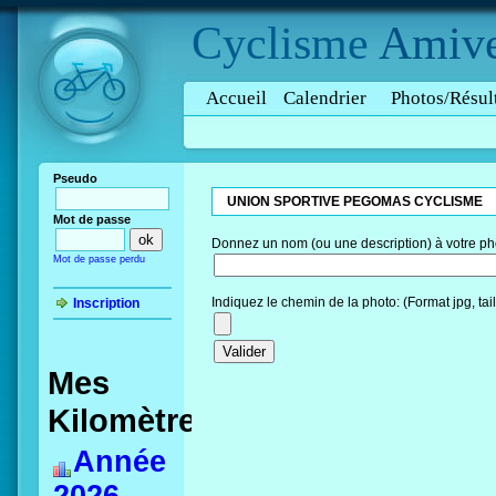
Cyclisme
Amive
Accueil
Calendrier
Photos/Résul
Pseudo
UNION SPORTIVE PEGOMAS CYCLISME
Mot de passe
Donnez un nom (ou une description) à votre ph
Mot de passe perdu
Indiquez le chemin de la photo: (Format jpg, ta
Inscription
Mes
Kilomètres
Année