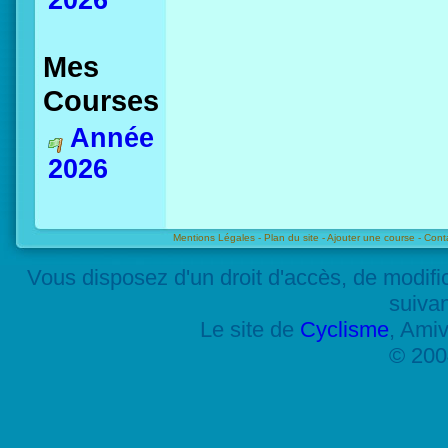
2026
Mes
Courses
Année
2026
Mentions Légales -
Plan du site -
Ajouter une course -
Cont
Vous disposez d'un droit d'accès, de modif
suiva
Le site de
Cyclisme
, Amiv
© 200