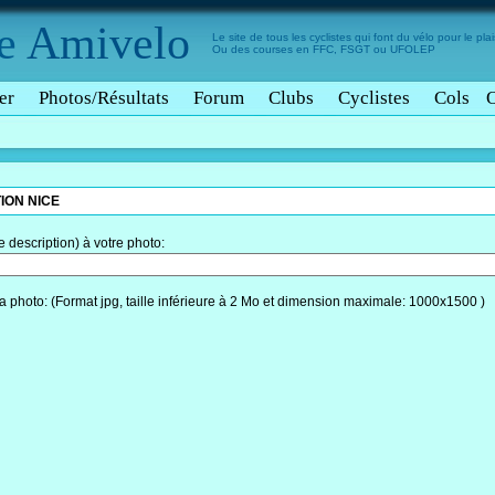
e
Amivelo
Le site de tous les cyclistes qui font du vélo pour le plais
Ou des courses en FFC, FSGT ou UFOLEP
er
Photos/Résultats
Forum
Clubs
Cyclistes
Cols
ION NICE
description) à votre photo:
a photo: (Format jpg, taille inférieure à 2 Mo et dimension maximale: 1000x1500 )