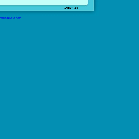
14h54:19
ct@amivelo.com