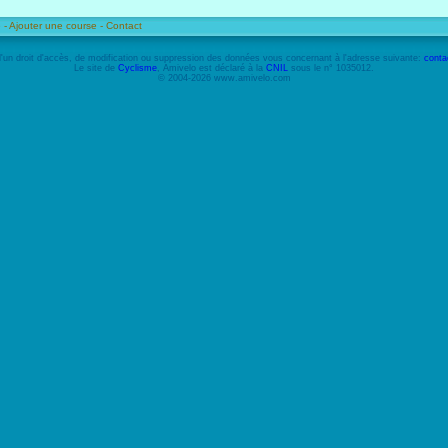
 -
Ajouter une course -
Contact
'un droit d'accès, de modification ou suppression des données vous concernant à l'adresse suivante:
conta
Le site de
Cyclisme
, Amivelo est déclaré à la
CNIL
sous le n° 1035012.
© 2004-2026 www.amivelo.com