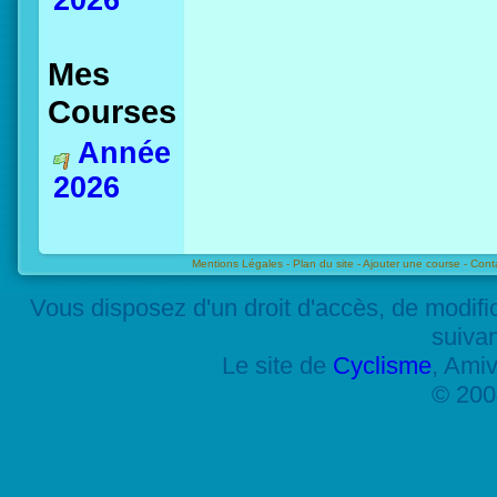
2026
Mes
Courses
Année
2026
Mentions Légales -
Plan du site -
Ajouter une course -
Cont
Vous disposez d'un droit d'accès, de modif
suiva
Le site de
Cyclisme
, Amiv
© 200