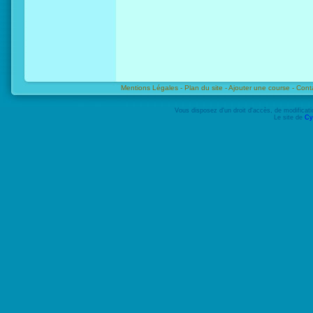
Mentions Légales -
Plan du site -
Ajouter une course -
Cont
Vous disposez d'un droit d'accès, de modifica
Le site de
Cy