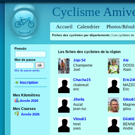
Cyclisme
Amive
Accueil
Calendrier
Photos/Résul
Fiches des cyclistes par départements
|
Les cyclistes d
Pseudo
Les fiches des cyclistes de la région
Mot de passe
Jojo 54
Ale
Champeme
DOSSI
Joel
Alain
Mot de passe perdu
Chacha15
Eric24
Inscription
chabreuil
MAZZ
eric
Eric
Mes Kilomètres
Jihella
Gilou6
Année 2026
Auzat
Magne
Mes Courses
jean-luc
gilou
Année 2026
Vitou63
Dédé8
hiret
BENNE
yves
André