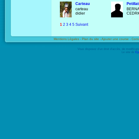
Carteau
Petilla
carteau
BERN
didier
CEDR
1
2
3
4
5
Suivant
Mentions Légales -
Plan du site -
Ajouter une course -
Cont
Vous disposez d'un droit d'accès, de modifica
Le site de
Cy