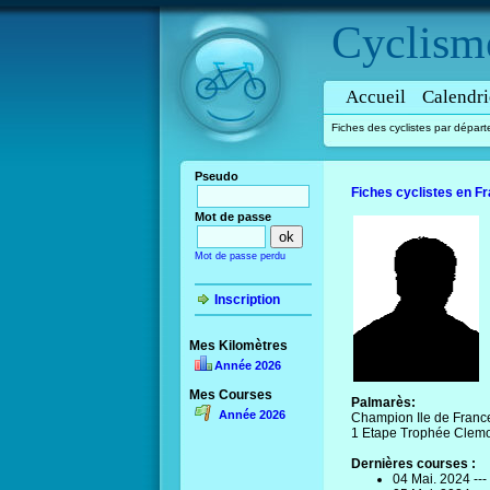
Cyclism
Accueil
Calendri
Fiches des cyclistes par dépar
Pseudo
Fiches cyclistes en F
Mot de passe
Mot de passe perdu
Inscription
Mes Kilomètres
Année 2026
Mes Courses
Palmarès:
Année 2026
Champion Ile de Franc
1 Etape Trophée Clemon
Dernières courses :
04 Mai. 2024 ---