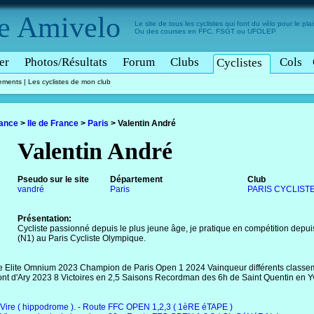
e
Amivelo
Le site de tous les cyclistes qui font du vélo pour le plais
Ou des courses en FFC, FSGT ou UFOLEP
er
Photos/Résultats
Forum
Clubs
Cols
Cyclistes
tements
|
Les cyclistes de mon club
rance
>
Ile de France
>
Paris
>
Valentin André
Valentin André
Pseudo sur le site
Département
Club
vandré
Paris
PARIS CYCLIST
Présentation:
Cycliste passionné depuis le plus jeune âge, je pratique en compétition depui
(N1) au Paris Cycliste Olympique.
e Elite Omnium 2023 Champion de Paris Open 1 2024 Vainqueur différents class
t d'Ary 2023 8 Victoires en 2,5 Saisons Recordman des 6h de Saint Quentin en Y
Vire ( hippodrome ). - Route FFC OPEN 1,2,3 ( 1èRE éTAPE )