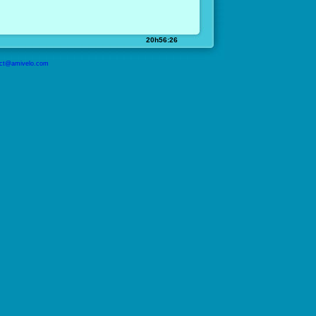
20h56:26
ct@amivelo.com