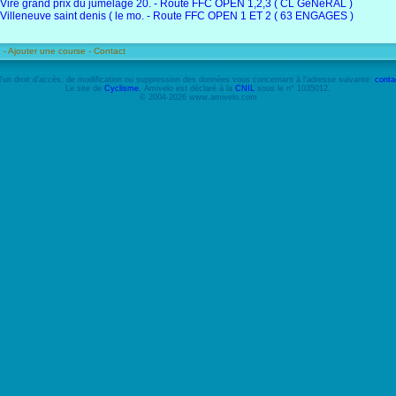
Vire grand prix du jumelage 20. - Route FFC OPEN 1,2,3 ( CL GéNéRAL )
Villeneuve saint denis ( le mo. - Route FFC OPEN 1 ET 2 ( 63 ENGAGES )
 -
Ajouter une course -
Contact
'un droit d'accès, de modification ou suppression des données vous concernant à l'adresse suivante:
conta
Le site de
Cyclisme
, Amivelo est déclaré à la
CNIL
sous le n° 1035012.
© 2004-2026 www.amivelo.com