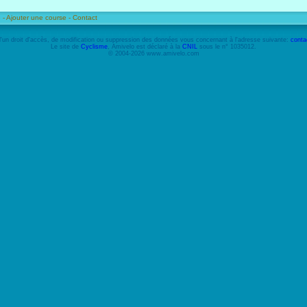
 -
Ajouter une course -
Contact
'un droit d'accès, de modification ou suppression des données vous concernant à l'adresse suivante:
conta
Le site de
Cyclisme
, Amivelo est déclaré à la
CNIL
sous le n° 1035012.
© 2004-2026 www.amivelo.com