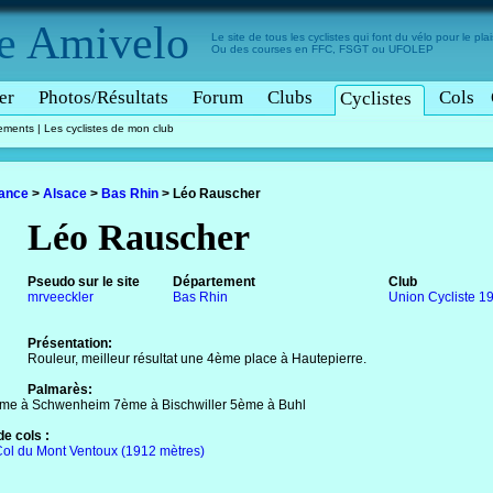
e
Amivelo
Le site de tous les cyclistes qui font du vélo pour le plais
Ou des courses en FFC, FSGT ou UFOLEP
er
Photos/Résultats
Forum
Clubs
Cols
Cyclistes
tements
|
Les cyclistes de mon club
rance
>
Alsace
>
Bas Rhin
>
Léo Rauscher
Léo Rauscher
Pseudo sur le site
Département
Club
mrveeckler
Bas Rhin
Union Cycliste 
Présentation:
Rouleur, meilleur résultat une 4ème place à Hautepierre.
Palmarès:
me à Schwenheim 7ème à Bischwiller 5ème à Buhl
e cols :
ol du Mont Ventoux (1912 mètres)