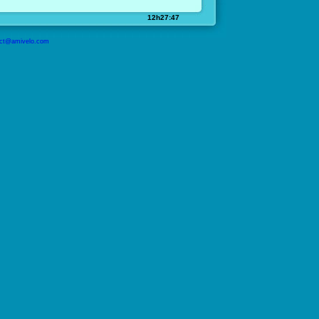
12h27:47
ct@amivelo.com