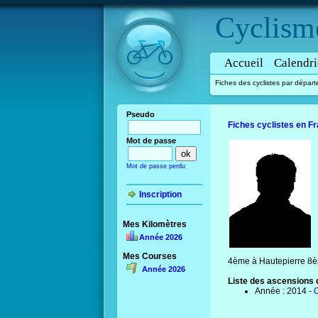
Cyclism
Accueil
Calendri
Fiches des cyclistes par dépar
Pseudo
Fiches cyclistes en F
Mot de passe
Mot de passe perdu
Inscription
Mes Kilomètres
Année 2026
Mes Courses
4ème à Hautepierre 8è
Année 2026
Liste des ascensions d
Année : 2014 -
C