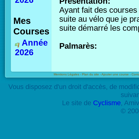
2026
Présentation:
Ayant fait des courses
suite au vélo que je pr
Mes
suite démarré les comp
Courses
Année
Palmarès:
2026
Mentions Légales -
Plan du site -
Ajouter une course -
Cont
Vous disposez d'un droit d'accès, de modif
suiva
Le site de
Cyclisme
, Amiv
© 200