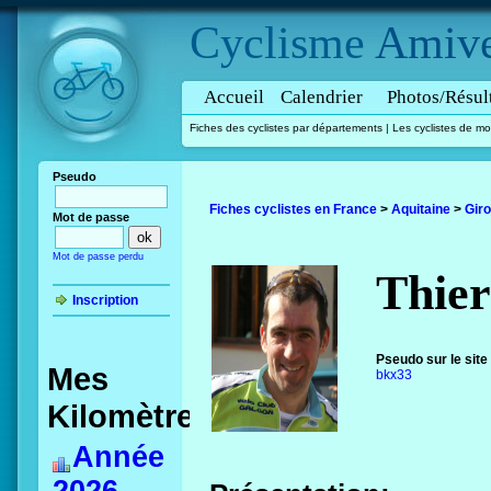
Cyclisme
Amive
Accueil
Calendrier
Photos/Résul
Fiches des cyclistes par départements
|
Les cyclistes de mo
Pseudo
Fiches cyclistes en France
>
Aquitaine
>
Gir
Mot de passe
Mot de passe perdu
Thier
Inscription
Pseudo sur le site
Mes
bkx33
Kilomètres
Année