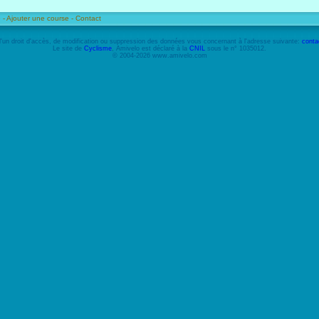
 -
Ajouter une course -
Contact
'un droit d'accès, de modification ou suppression des données vous concernant à l'adresse suivante:
conta
Le site de
Cyclisme
, Amivelo est déclaré à la
CNIL
sous le n° 1035012.
© 2004-2026 www.amivelo.com