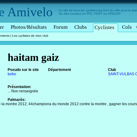
e
Amivelo
Le site de tous les cyclistes qui font du vélo pour le plais
Ou des courses en FFC, FSGT ou UFOLEP
er
Photos/Résultats
Forum
Clubs
Cols
Cyclistes
tements
|
Les cyclistes de mon club
haitam gaiz
Pseudo sur le site
Département
Club
turbo
SAINT-VULBAS 
Présentation:
... Non renseignée
Palmarès:
e la montre 2012; 44championa du monde 2012 contre la montre , gagner les cou