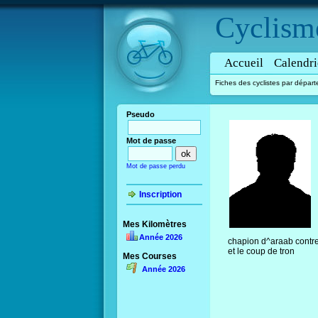
Cyclism
Accueil
Calendri
Fiches des cyclistes par dépar
Pseudo
Mot de passe
Mot de passe perdu
Inscription
Mes Kilomètres
Année 2026
chapion d^araab contr
et le coup de tron
Mes Courses
Année 2026