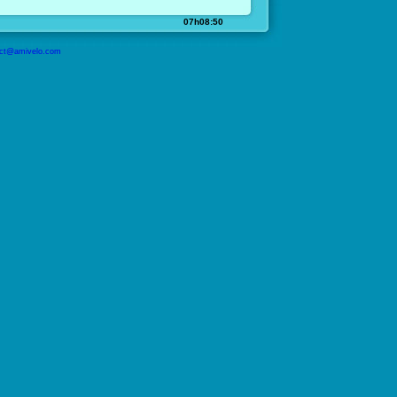
07h08:50
ct@amivelo.com