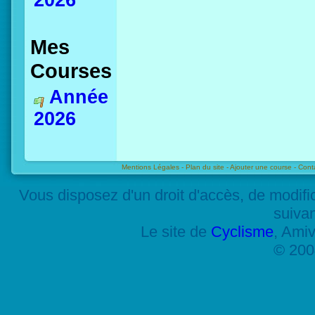
2026
Mes
Courses
Année
2026
Mentions Légales -
Plan du site -
Ajouter une course -
Cont
Vous disposez d'un droit d'accès, de modif
suiva
Le site de
Cyclisme
, Amiv
© 200