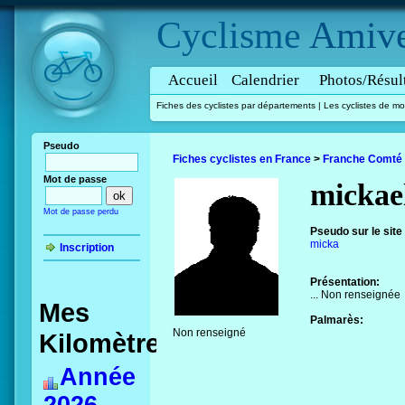
Cyclisme
Amive
Accueil
Calendrier
Photos/Résul
Fiches des cyclistes par départements
|
Les cyclistes de mo
Pseudo
Fiches cyclistes en France
>
Franche Comté
Mot de passe
mickae
Mot de passe perdu
Pseudo sur le site
micka
Inscription
Présentation:
... Non renseignée
Mes
Palmarès:
Non renseigné
Kilomètres
Année