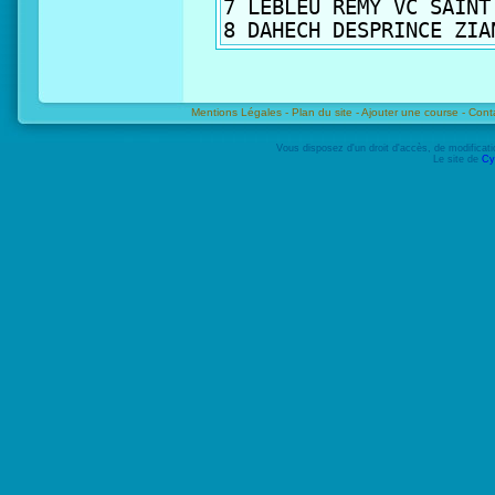
Mentions Légales -
Plan du site -
Ajouter une course -
Cont
Vous disposez d'un droit d'accès, de modifica
Le site de
Cy