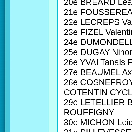
20e BREARD Lé
21e FOUSSEREA
22e LECREPS Val
23e FIZEL Valen
24e DUMONDELLE
25e DUGAY Nino
26e YVAI Tanais
27e BEAUMEL Ax
28e COSNEFROY
COTENTIN CYC
29e LETELLIER B
ROUFFIGNY
30e MICHON Loi