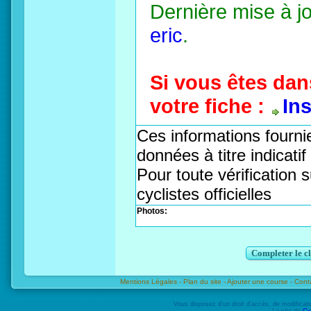
Dernière mise à j
eric
.
Si vous êtes dan
votre fiche :
In
Ces informations fournie
données à titre indicati
Pour toute vérification s
cyclistes officielles
Photos:
Completer le c
Mentions Légales -
Plan du site -
Ajouter une course -
Cont
Vous disposez d'un droit d'accès, de modifica