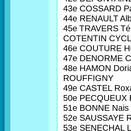
43e COSSARD Pa
44e RENAULT Al
45e TRAVERS T
COTENTIN CYC
46e COUTURE H
47e DENORME Co
48e HAMON Dori
ROUFFIGNY
49e CASTEL Rox
50e PECQUEUX E
51e BONNE Nai
52e SAUSSAYE R
53e SENECHAL L