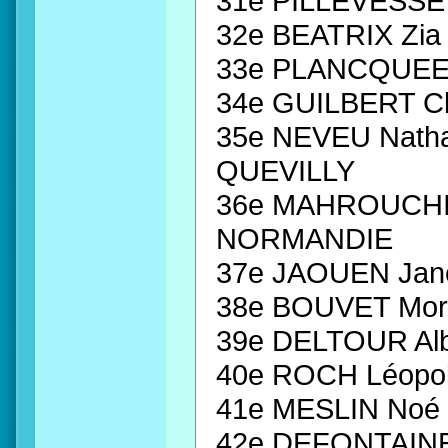
31e PILLEVESS
32e BEATRIX Zia
33e PLANCQUEE
34e GUILBERT C
35e NEVEU Nath
QUEVILLY
36e MAHROUCHI
NORMANDIE
37e JAOUEN Jan
38e BOUVET Mor
39e DELTOUR A
40e ROCH Léopo
41e MESLIN Noé
42e DEFONTAIN