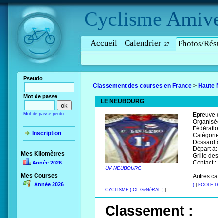
Cyclisme
Amive
Accueil
Calendrier
Photos/Résu
27
Pseudo
Classement des courses en France
>
Haute 
Mot de passe
LE NEUBOURG
Mot de passe perdu
Epreuve d
Organisée
Fédératio
Inscription
Catégorie
Dossard à
Départ à:
Mes Kilomètres
Grille des
Contact :
Année 2026
UV NEUBOURG
Mes Courses
Autres ca
Année 2026
)
|
ECOLE D
CYCLISME ( CL GéNéRAL )
|
Classement :