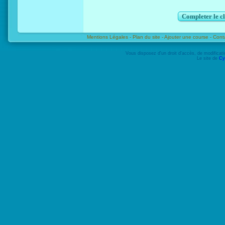
Completer le c
Mentions Légales -
Plan du site -
Ajouter une course -
Cont
Vous disposez d'un droit d'accès, de modifica
Le site de
Cy