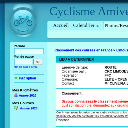
Cyclisme
Amive
Accueil
Calendrier
Photos/Résu
87
Pseudo
Classement des courses en France
>
Limous
Mot de passe
LIEU A DETERMINER
Mot de passe perdu
Epreuve de type:
ROUTE
Organisée par :
CRC LIMOGE
Fédération:
FFC
Inscription
Catégorie:
ELITE + OPEN
Contact :
Mr OLIVEIRA L
Mes Kilomètres
Classement :
Année 2026
Si vous connaissez le classement même pa
Mes Courses
qu'il soit disponible, demandez aux organis
Année 2026
Ces informations fournies par les clubs cyclistes et les
exactitude, veuillez contacter les instances cyclistes off
Photos: