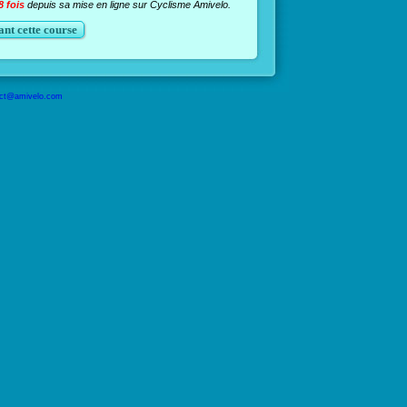
8 fois
depuis sa mise en ligne sur Cyclisme Amivelo.
nt cette course
ct@amivelo.com