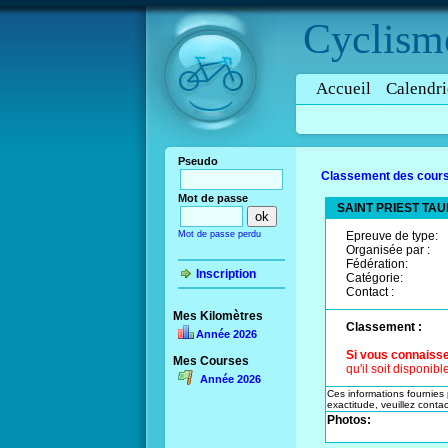
Cyclism
Accueil
Calendri
Pseudo
Classement des cours
Mot de passe
SAINT PRIEST TA
Mot de passe perdu
Epreuve de type:
Organisée par :
Fédération:
Inscription
Catégorie:
Contact :
Mes Kilomètres
Classement :
Année 2026
Si vous connaisse
Mes Courses
qu'il soit disponib
Année 2026
Ces informations fournies p
exactitude, veuillez contact
Photos: