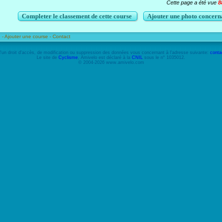
Cette page a été vue
8
Completer le classement de cette course
Ajouter une photo concerna
 -
Ajouter une course -
Contact
'un droit d'accès, de modification ou suppression des données vous concernant à l'adresse suivante:
conta
Le site de
Cyclisme
, Amivelo est déclaré à la
CNIL
sous le n° 1035012.
© 2004-2026 www.amivelo.com