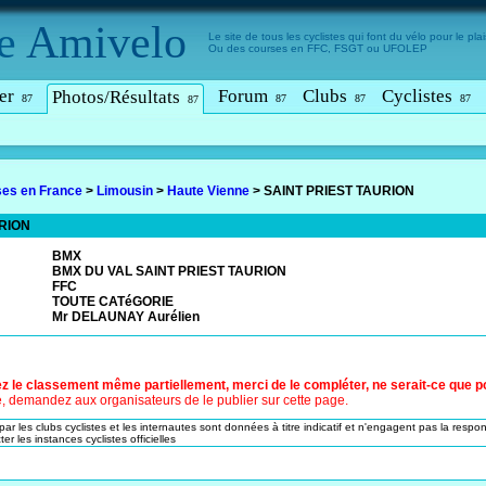
e
Amivelo
Le site de tous les cyclistes qui font du vélo pour le plais
Ou des courses en FFC, FSGT ou UFOLEP
er
Forum
Clubs
Cyclistes
Photos/Résultats
87
87
87
87
87
es en France
>
Limousin
>
Haute Vienne
>
SAINT PRIEST TAURION
URION
BMX
BMX DU VAL SAINT PRIEST TAURION
FFC
TOUTE CATéGORIE
Mr DELAUNAY Aurélien
z le classement même partiellement, merci de le compléter, ne serait-ce que pou
le, demandez aux organisateurs de le publier sur cette page.
ar les clubs cyclistes et les internautes sont données à titre indicatif et n'engagent pas la respon
er les instances cyclistes officielles