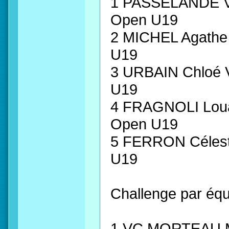
1 PASSELANDE V
Open U19
2 MICHEL Agat
U19
3 URBAIN Chlo
U19
4 FRAGNOLI Lo
Open U19
5 FERRON Céles
U19
Challenge par équ
1 VC MORTEAU 