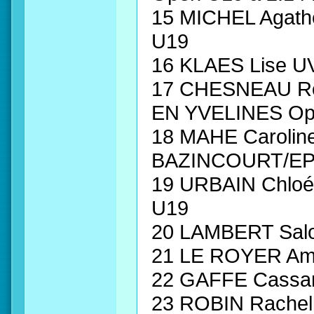
15 MICHEL Aga
U19
16 KLAES Lise 
17 CHESNEAU R
EN YVELINES Op
18 MAHE Caroli
BAZINCOURT/EP
19 URBAIN Chl
U19
20 LAMBERT Sa
21 LE ROYER A
22 GAFFE Cassa
23 ROBIN Rache