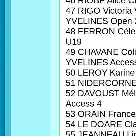
46 RIOBE Alice
47 RIGO Victor
YVELINES Open 
48 FERRON Céle
U19
49 CHAVANE Col
YVELINES Acces
50 LEROY Karine
51 NIDERCORNE C
52 DAVOUST Mél
Access 4
53 ORAIN Franc
54 LE DOARE Cl
55 JEANNEAU L