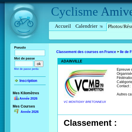
Cyclisme
Amive
Accueil
Calendrier
Photos/Résu
78
Pseudo
Classement des courses en France
>
Ile de 
Mot de passe
ADAINVILLE
Mot de passe perdu
Epreuve d
Organisée
Fédératio
Inscription
Catégorie
Contact :
Mes Kilomètres
Autres ca
Année 2026
VC MONTIGNY BRETONNEUX
Mes Courses
Année 2026
Classement :