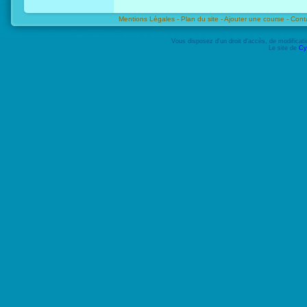
Mentions Légales -
Plan du site -
Ajouter une course -
Cont
Vous disposez d'un droit d'accès, de modifica
Le site de
Cy