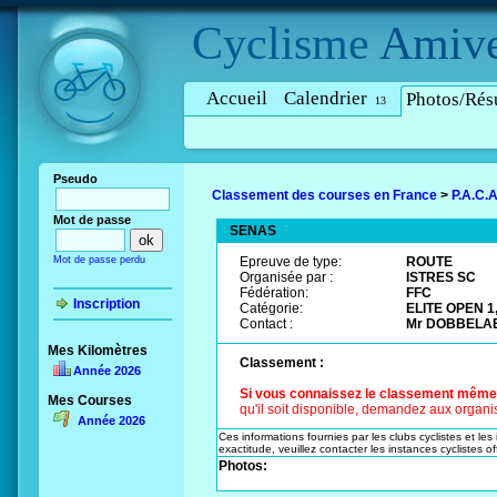
Cyclisme
Amive
Accueil
Calendrier
Photos/Résu
13
Pseudo
Classement des courses en France
>
P.A.C.A
Mot de passe
SENAS
Mot de passe perdu
Epreuve de type:
ROUTE
Organisée par :
ISTRES SC
Fédération:
FFC
Inscription
Catégorie:
ELITE OPEN 1
Contact :
Mr DOBBELAER
Mes Kilomètres
Classement :
Année 2026
Si vous connaissez le classement même pa
Mes Courses
qu'il soit disponible, demandez aux organis
Année 2026
Ces informations fournies par les clubs cyclistes et les
exactitude, veuillez contacter les instances cyclistes off
Photos: