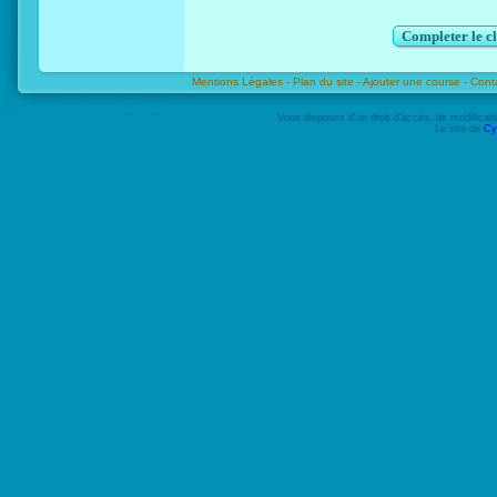
Completer le c
Mentions Légales -
Plan du site -
Ajouter une course -
Cont
Vous disposez d'un droit d'accès, de modifica
Le site de
Cy