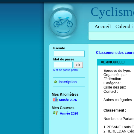
Cyclism
Accueil
Calendri
Pseudo
Classement des cours
Mot de passe
VERNOUILLET
Mot de passe perdu
Epreuve de type:
Organisée par :
Fédération:
Inscription
Catégorie:
Grille des prix
Contact :
Mes Kilomètres
Autres catégories:
Année 2026
Mes Courses
Classement :
Année 2026
Nombre de Partant
1 PESANT Louis 
2 HERLEDAN Cédri