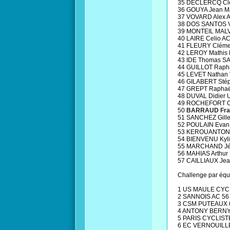
35 DECLERCQ Clé
36 GOUYA Jean M
37 VOVARD Alex 
38 DOS SANTOS V
39 MONTEIL MALV
40 LAIRE Celio 
41 FLEURY Cléme
42 LEROY Mathis
43 IDE Thomas S
44 GUILLOT Raph
45 LEVET Natha
46 GILABERT Sté
47 GREPT Raphaë
48 DUVAL Didier
49 ROCHEFORT C
50
BARRAUD Fra
51 SANCHEZ Gill
52 POULAIN Evan
53 KEROUANTON J
54 BIENVENU Kyl
55 MARCHAND Jé
56 MAHIAS Arthur
57 CAILLIAUX Je
Challenge par équ
1 US MAULE CYC
2 SANNOIS AC 56
3 CSM PUTEAUX 
4 ANTONY BERNY
5 PARIS CYCLIST
6 EC VERNOUILLE