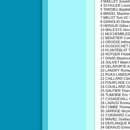
3 MAILLET Jossel
4 SCHULER Louis
5 TARDIEU Baptis
6 BINDEL Maxime
7 MELOT Tom VC
8 GIANOLIO Olivi
9 HERAUD Gilles
10 MALESYS Vinc
11 MUCHEMBLED 
12 BENÂTIER Cor
13 GROSSE Arthur
14 DUGOUCHET D
15 PLANTEBLAT 
16 ROTGER Frédé
17 DAVID Maxenc
18 JOLIVET Mael
19 DELAPORTE Ke
20 LANDRY Romu
21 RUKA LAMOUR
22 CAILLARD Clé
23 FOURCADE Clé
24 COUILLARD Gi
25 GAUTIER Thier
26 TUMOINE Eric
27 CASADEVALL G
28 LAVAUD Romua
29 COMBE Thomas
30 JARRIGE Nico
31 COIGNARD Co
32 MAVIEL Guill
33 DEPLANQUE R
34 GERAUD Emma