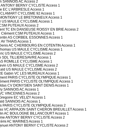
in SANNOIS AC Access 2
 ANTONY BERNY CYCLISTE Access 1
te EC L'ARBRESLE Access 1
 CLAMART CYCLISME 92 Access 1
 MONTIGNY LE BRETONNEUX Access 1
er US MAULE CYCLISME Access 1
 CSM PUTEAUX Access 2
ent TC EN DANSEUSE ROISSY EN BRIE Access 2
Clément CSM PUTEAUX Access 1
entin AS CORBEIL ESSONNES Access 1
 AV THIAIS Access 1
enis AC CHERBOURG EN COTENTIN Access 1
Thomas US MAULE CYCLISME Access 1
ric US MAULE CYCLISME Access 2
e SDL TILLIERES/AVRE Access 1
 AS ROMILLE CYCLISME Access 1
vin US MAULE CYCLISME Access 2
ald US MAULE CYCLISME Access 2
E Gabin VC LES MUREAUX Access 1
ment PARIS CYCLISTE OLYMPIQUE Access 1
ment PARIS CYCLISTE OLYMPIQUE Access 1
ldas CV DIONYSIEN SAINT DENIS Access 1
ry SANNOIS AC Access 1
 VC VINCENNES Access 2
regoire EC VELIZY Access 1
ld SANNOIS AC Access 1
 PARIS CYCLISTE OLYMPIQUE Access 2
las VC ARPAJON SAINT CHERON BREUILLET Access 1
lin AC BOULOGNE BILLANCOURT Access 1
aume ANTONY BERNY CYCLISTE Access 2
émi AC MARINES Access 1
nuel ANTONY BERNY CYCLISTE Access 2