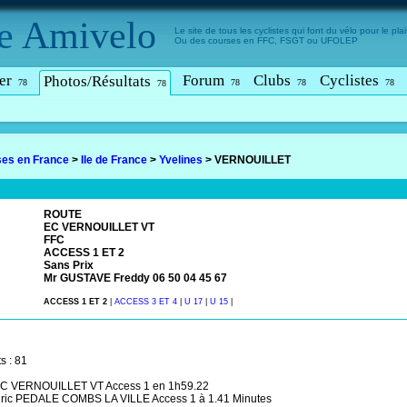
e
Amivelo
Le site de tous les cyclistes qui font du vélo pour le plais
Ou des courses en FFC, FSGT ou UFOLEP
er
Forum
Clubs
Cyclistes
Photos/Résultats
78
78
78
78
78
es en France
>
Ile de France
>
Yvelines
>
VERNOUILLET
ROUTE
EC VERNOUILLET VT
FFC
ACCESS 1 ET 2
Sans Prix
Mr GUSTAVE Freddy 06 50 04 45 67
ACCESS 1 ET 2
|
ACCESS 3 ET 4
|
U 17
|
U 15
|
s : 81
EC VERNOUILLET VT Access 1 en 1h59.22
c PEDALE COMBS LA VILLE Access 1 à 1.41 Minutes