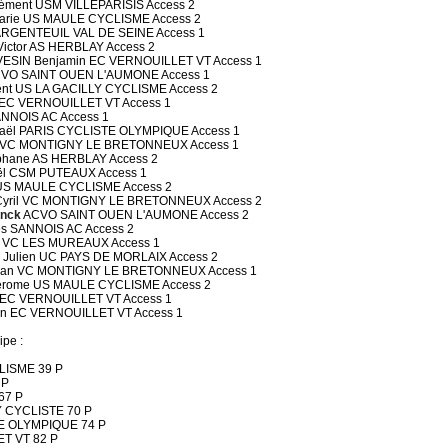
ment USM VILLEPARISIS Access 2
arie US MAULE CYCLISME Access 2
ARGENTEUIL VAL DE SEINE Access 1
ictor AS HERBLAY Access 2
ESIN Benjamin EC VERNOUILLET VT Access 1
ACVO SAINT OUEN L'AUMONE Access 1
nt US LA GACILLY CYCLISME Access 2
 EC VERNOUILLET VT Access 1
ANNOIS AC Access 1
aël PARIS CYCLISTE OLYMPIQUE Access 1
n VC MONTIGNY LE BRETONNEUX Access 1
phane AS HERBLAY Access 2
l CSM PUTEAUX Access 1
 US MAULE CYCLISME Access 2
yril VC MONTIGNY LE BRETONNEUX Access 2
nck
ACVO SAINT OUEN L'AUMONE Access 2
es SANNOIS AC Access 2
 VC LES MUREAUX Access 1
ulien UC PAYS DE MORLAIX Access 2
ian VC MONTIGNY LE BRETONNEUX Access 1
rome US MAULE CYCLISME Access 2
 EC VERNOUILLET VT Access 1
an EC VERNOUILLET VT Access 1
ipe :
LISME 39 P
 P
67 P
 CYCLISTE 70 P
E OLYMPIQUE 74 P
T VT 82 P