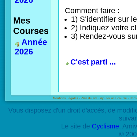
2026
Comment faire :
1) S'identifier sur le
Mes
2) Indiquez votre 
Courses
3) Rendez-vous sur 
Année
2026
C'est parti ...
Mentions Légales -
Plan du site -
Ajouter une course -
Cont
Vous disposez d'un droit d'accès, de modif
suiva
Le site de
Cyclisme
, Amiv
© 200