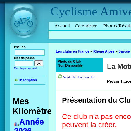
Cyclisme
Amive
Accueil
Calendrier
Photos/Résul
Pseudo
Les clubs en France
>
Rhône Alpes
>
Savoie
Mot de passe
Photo du Club
La Mot
Non Disponible
Mot de passe perdu
Ajouter la photo du club
Inscription
Présentatio
Mes
Présentation du Clu
Kilomètres
Ce club n'a pas enco
Année
peuvent la créer.