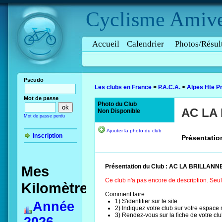
Cyclisme
Amive
Accueil
Calendrier
Photos/Résul
Pseudo
Les clubs en France
>
P.A.C.A.
>
Alpes Hte P
Mot de passe
Photo du Club
AC LA
Non Disponible
Mot de passe perdu
Ajouter la photo du club
Inscription
Présentatio
Mes
Présentation du Club : AC LA BRILLANN
Ce club n'a pas encore de description. Seu
Kilomètres
Comment faire :
1) S'identifier sur le site
Année
2) Indiquez votre club sur votre espac
3) Rendez-vous sur la fiche de votre cl