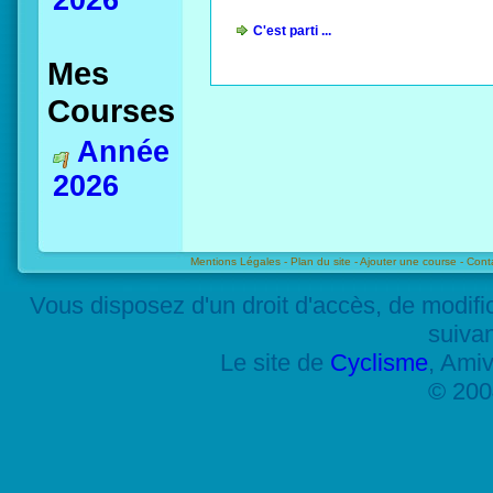
2026
C'est parti ...
Mes
Courses
Année
2026
Mentions Légales -
Plan du site -
Ajouter une course -
Cont
Vous disposez d'un droit d'accès, de modif
suiva
Le site de
Cyclisme
, Amiv
© 200