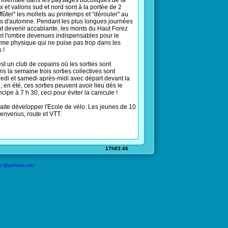
) hivernale dans les paysages bucoliques de la
ux et vallons sud et nord sont à la portée de 2
fûter" les mollets au printemps et "dérouler" au
es d'automne. Pendant les plus longues journées
eut devenir accablante, les monts du Haut Forez
r et l'ombre devenues indispensables pour le
rme physique qui ne puise pas trop dans les
 !
t un club de copains où les sorties sont
s la semaine trois sorties collectives sont
redi et samedi après-midi avec départ devant la
; en été, ces sorties peuvent avoir lieu dès le
cipe à 7 h 30, ceci pour éviter la canicule !
haite développer l'Ecole de vélo. Les jeunes de 10
ienvenus, route et VTT.
17h03:46
ct@amivelo.com