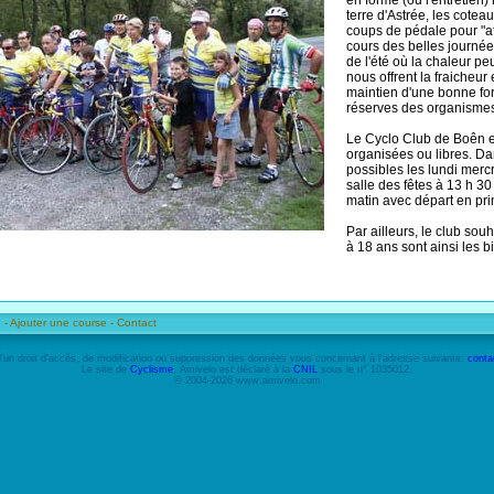
en forme (ou l'entretien
terre d'Astrée, les cotea
coups de pédale pour "af
cours des belles journé
de l'été où la chaleur p
nous offrent la fraicheu
maintien d'une bonne fo
réserves des organismes
Le Cyclo Club de Boên es
organisées ou libres. Dan
possibles les lundi merc
salle des fêtes à 13 h 30 
matin avec départ en prin
Par ailleurs, le club sou
à 18 ans sont ainsi les b
 -
Ajouter une course -
Contact
'un droit d'accès, de modification ou suppression des données vous concernant à l'adresse suivante:
conta
Le site de
Cyclisme
, Amivelo est déclaré à la
CNIL
sous le n° 1035012.
© 2004-2026 www.amivelo.com