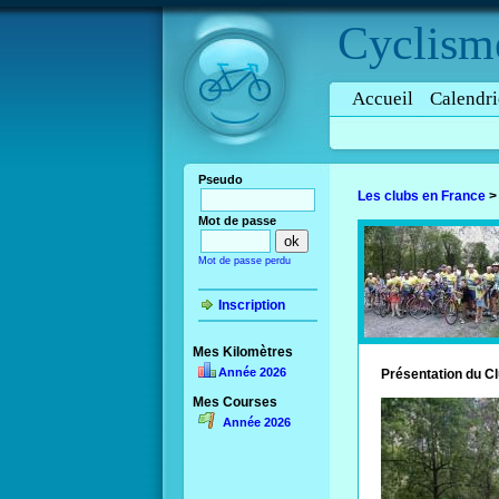
Cyclism
Accueil
Calendri
Pseudo
Les clubs en France
Mot de passe
Mot de passe perdu
Inscription
Mes Kilomètres
Année 2026
Présentation du C
Mes Courses
Année 2026