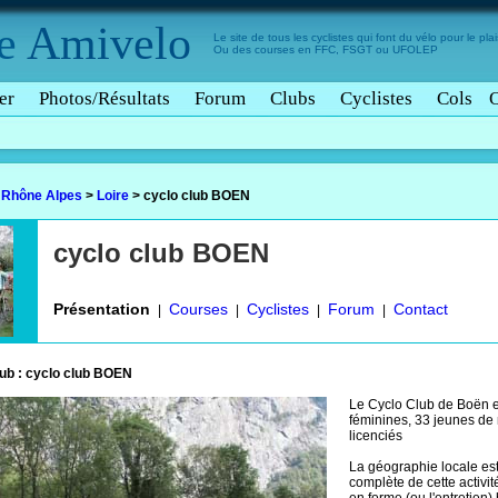
e
Amivelo
Le site de tous les cyclistes qui font du vélo pour le plais
Ou des courses en FFC, FSGT ou UFOLEP
er
Photos/Résultats
Forum
Clubs
Cyclistes
Cols
>
Rhône Alpes
>
Loire
>
cyclo club BOEN
cyclo club BOEN
Présentation
Courses
Cyclistes
Forum
Contact
|
|
|
|
lub : cyclo club BOEN
Le Cyclo Club de Boën es
féminines, 33 jeunes de
licenciés
La géographie locale est 
complète de cette activit