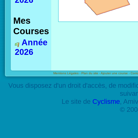
2026
Mes
Courses
Année
2026
Mentions Légales -
Plan du site -
Ajouter une course -
Cont
Vous disposez d'un droit d'accès, de modif
suiva
Le site de
Cyclisme
, Amiv
© 200