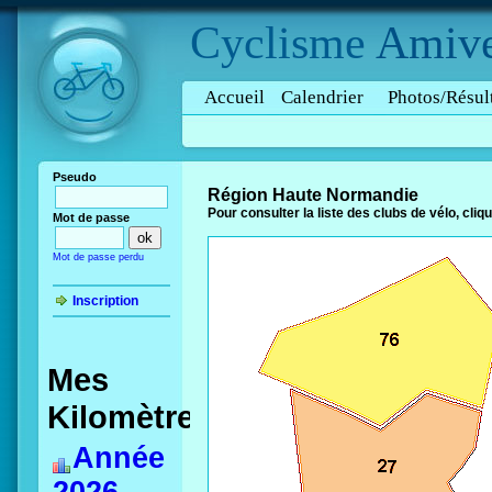
Cyclisme
Amive
Accueil
Calendrier
Photos/Résul
Pseudo
Région Haute Normandie
Pour consulter la liste des clubs de vélo, cli
Mot de passe
Mot de passe perdu
Inscription
Mes
Kilomètres
Année