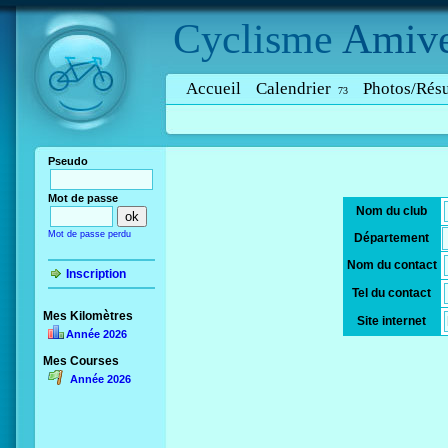
Cyclisme
Amive
Accueil
Calendrier
Photos/Résu
73
Pseudo
Mot de passe
Nom du club
Mot de passe perdu
Département
Nom du contact
Inscription
Tel du contact
Mes Kilomètres
Site internet
Année 2026
Mes Courses
Année 2026