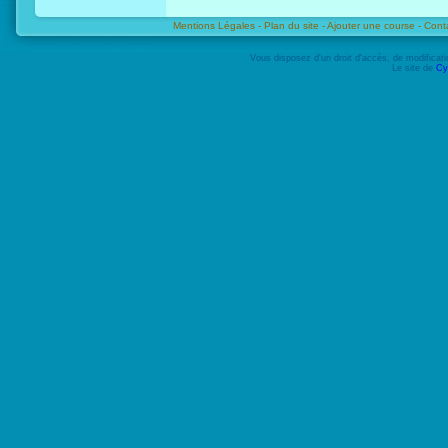
Mentions Légales -
Plan du site -
Ajouter une course -
Cont
Vous disposez d'un droit d'accès, de modifica
Le site de
Cy