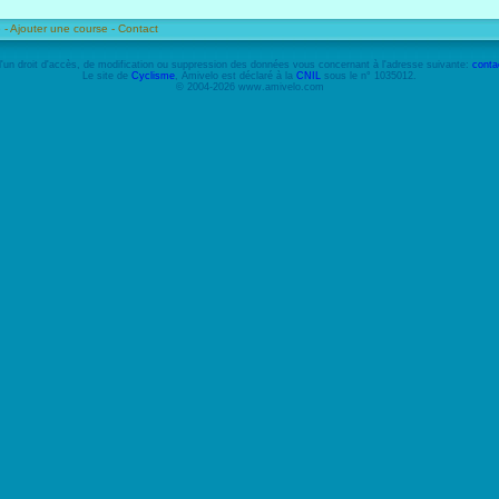
 -
Ajouter une course -
Contact
'un droit d'accès, de modification ou suppression des données vous concernant à l'adresse suivante:
conta
Le site de
Cyclisme
, Amivelo est déclaré à la
CNIL
sous le n° 1035012.
© 2004-2026 www.amivelo.com