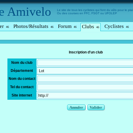
e
Amivelo
Le site de tous les cyclistes qui font du vélo pour le plais
Ou des courses en FFC, FSGT ou UFOLEP
er
Photos/Résultats
Forum
Cyclistes
Clubs
46
46
46
46
46
Inscription d'un club
Nom du club
Département
Nom du contact
Tel du contact
Site internet
Annuler
Valider