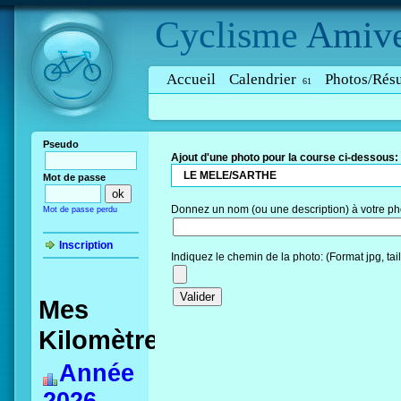
Cyclisme
Amive
Accueil
Calendrier
Photos/Résu
61
Pseudo
Ajout d'une photo pour la course ci-dessous:
LE MELE/SARTHE
Mot de passe
Donnez un nom (ou une description) à votre ph
Mot de passe perdu
Inscription
Indiquez le chemin de la photo: (Format jpg, ta
Mes
Kilomètres
Année