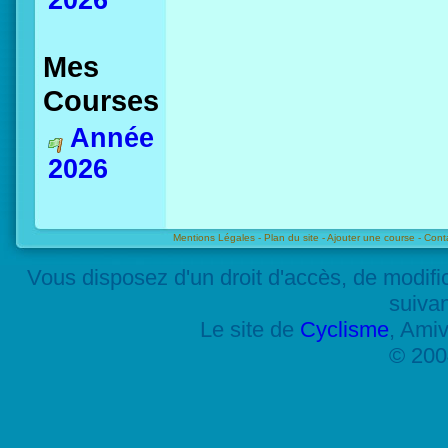
2026
Mes
Courses
Année
2026
Mentions Légales -
Plan du site -
Ajouter une course -
Cont
Vous disposez d'un droit d'accès, de modif
suiva
Le site de
Cyclisme
, Amiv
© 200