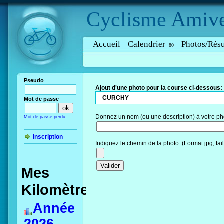
Cyclisme
Amive
Accueil
Calendrier
Photos/Résu
80
Pseudo
Ajout d'une photo pour la course ci-dessous:
CURCHY
Mot de passe
Donnez un nom (ou une description) à votre ph
Mot de passe perdu
Inscription
Indiquez le chemin de la photo: (Format jpg, ta
Mes
Kilomètres
Année