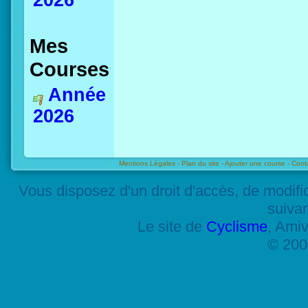
2026
Mes
Courses
Année
2026
Mentions Légales -
Plan du site -
Ajouter une course -
Cont
Vous disposez d'un droit d'accès, de modif
suiva
Le site de
Cyclisme
, Amiv
© 200