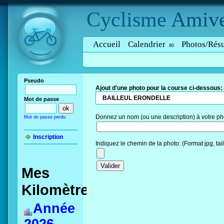
Cyclisme
Amive
Accueil
Calendrier
Photos/Résu
80
Pseudo
Ajout d'une photo pour la course ci-dessous:
BAILLEUL ERONDELLE
Mot de passe
Donnez un nom (ou une description) à votre ph
Mot de passe perdu
Inscription
Indiquez le chemin de la photo: (Format jpg, ta
Mes
Kilomètres
Année