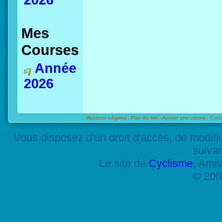
2026
Mes
Courses
Année
2026
Mentions Légales -
Plan du site -
Ajouter une course -
Cont
Vous disposez d'un droit d'accès, de modif
suiva
Le site de
Cyclisme
, Amiv
© 200