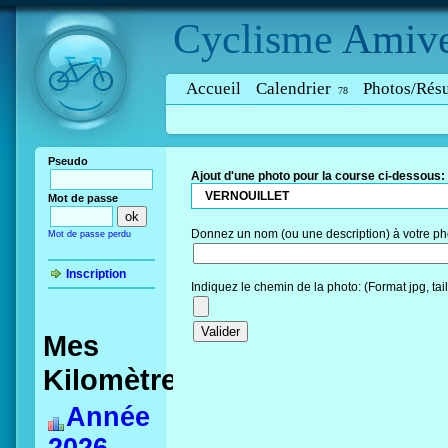
Cyclisme
Amive
Accueil
Calendrier
Photos/Résu
78
Pseudo
Ajout d'une photo pour la course ci-dessous:
VERNOUILLET
Mot de passe
Donnez un nom (ou une description) à votre ph
Mot de passe perdu
Inscription
Indiquez le chemin de la photo: (Format jpg, ta
Mes
Kilomètres
Année