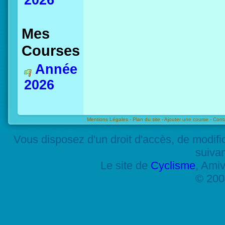
2026
Mes
Courses
Année
2026
Mentions Légales -
Plan du site -
Ajouter une course -
Cont
Vous disposez d'un droit d'accès, de modif
suiva
Le site de
Cyclisme
, Amiv
© 200