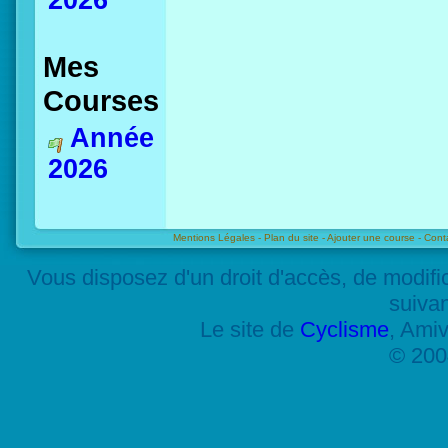
2026
Mes
Courses
Année
2026
Mentions Légales -
Plan du site -
Ajouter une course -
Cont
Vous disposez d'un droit d'accès, de modif
suiva
Le site de
Cyclisme
, Amiv
© 200