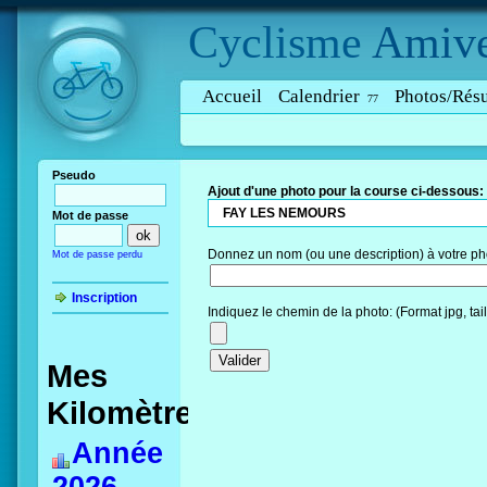
Cyclisme
Amive
Accueil
Calendrier
Photos/Résu
77
Pseudo
Ajout d'une photo pour la course ci-dessous:
FAY LES NEMOURS
Mot de passe
Donnez un nom (ou une description) à votre ph
Mot de passe perdu
Inscription
Indiquez le chemin de la photo: (Format jpg, ta
Mes
Kilomètres
Année