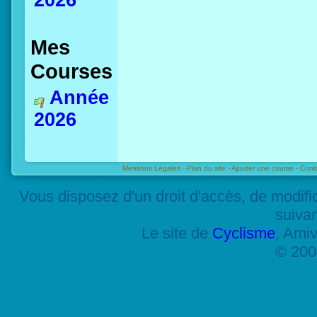
2026
Mes
Courses
Année
2026
Mentions Légales -
Plan du site -
Ajouter une course -
Cont
Vous disposez d'un droit d'accès, de modif
suiva
Le site de
Cyclisme
, Amiv
© 200