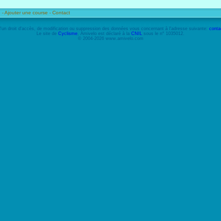
 -
Ajouter une course -
Contact
'un droit d'accès, de modification ou suppression des données vous concernant à l'adresse suivante:
conta
Le site de
Cyclisme
, Amivelo est déclaré à la
CNIL
sous le n° 1035012.
© 2004-2026 www.amivelo.com