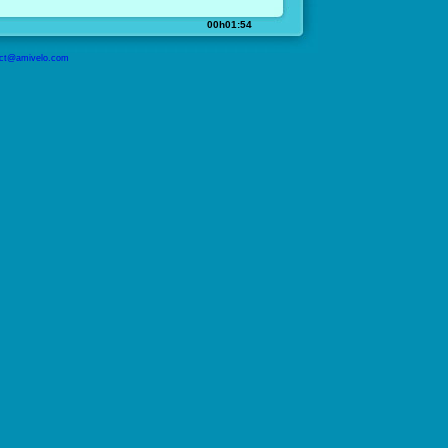
00h01:54
ct@amivelo.com