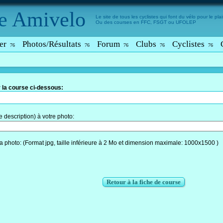
e
Amivelo
Le site de tous les cyclistes qui font du vélo pour le plais
Ou des courses en FFC, FSGT ou UFOLEP
er
Photos/Résultats
Forum
Clubs
Cyclistes
76
76
76
76
76
 la course ci-dessous:
description) à votre photo:
a photo: (Format jpg, taille inférieure à 2 Mo et dimension maximale: 1000x1500 )
Retour à la fiche de course