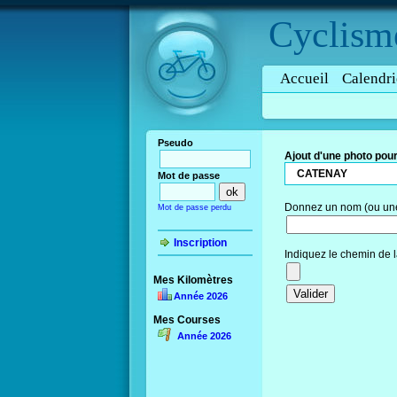
Cyclism
Accueil
Calendri
Pseudo
Ajout d'une photo pour
CATENAY
Mot de passe
Donnez un nom (ou une 
Mot de passe perdu
Inscription
Indiquez le chemin de l
Mes Kilomètres
Année 2026
Mes Courses
Année 2026