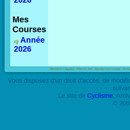
2026
Mes
Courses
Année
2026
Mentions Légales -
Plan du site -
Ajouter une course -
Cont
Vous disposez d'un droit d'accès, de modif
suiva
Le site de
Cyclisme
, Amiv
© 200