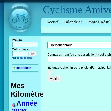
Cyclisme
Amive
Accueil
Calendrier
Photos/Résul
Pseudo
Ccmoncontour
Mot de passe
Donnez un nom (ou une description) à votre ph
Mot de passe perdu
Indiquez le chemin de la photo: (Format jpg, ta
Inscription
Mes
Kilomètres
Année