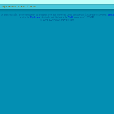
 -
Ajouter une course -
Contact
'un droit d'accès, de modification ou suppression des données vous concernant à l'adresse suivante:
conta
Le site de
Cyclisme
, Amivelo est déclaré à la
CNIL
sous le n° 1035012.
© 2004-2026 www.amivelo.com