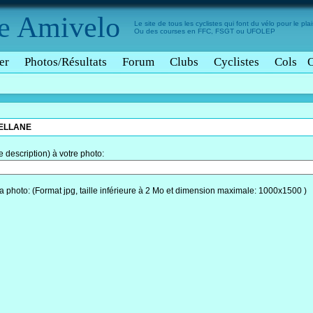
e
Amivelo
Le site de tous les cyclistes qui font du vélo pour le plais
Ou des courses en FFC, FSGT ou UFOLEP
er
Photos/Résultats
Forum
Clubs
Cyclistes
Cols
ELLANE
description) à votre photo:
a photo: (Format jpg, taille inférieure à 2 Mo et dimension maximale: 1000x1500 )