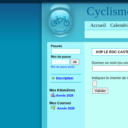
Cyclism
Accueil
Calendri
Pseudo
AOP LE ROC CAST
Mot de passe
Donnez un nom (ou une 
Mot de passe perdu
Indiquez le chemin de l
Inscription
Mes Kilomètres
Année 2026
Mes Courses
Année 2026