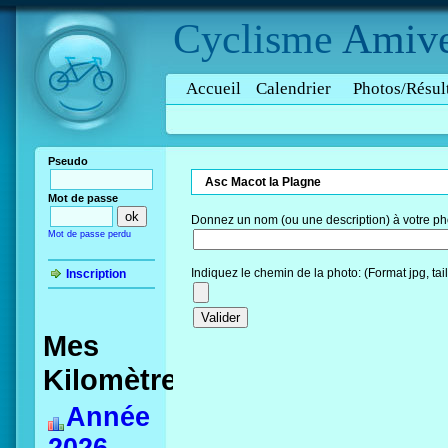
Cyclisme
Amive
Accueil
Calendrier
Photos/Résul
Pseudo
Asc Macot la Plagne
Mot de passe
Donnez un nom (ou une description) à votre ph
Mot de passe perdu
Indiquez le chemin de la photo: (Format jpg, ta
Inscription
Mes
Kilomètres
Année