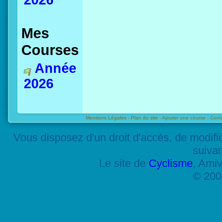
2026
Mes
Courses
Année
2026
Mentions Légales -
Plan du site -
Ajouter une course -
Cont
Vous disposez d'un droit d'accès, de modif
suiva
Le site de
Cyclisme
, Amiv
© 200