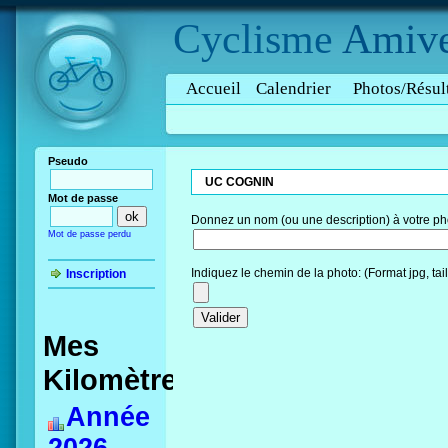
Cyclisme
Amive
Accueil
Calendrier
Photos/Résul
Pseudo
UC COGNIN
Mot de passe
Donnez un nom (ou une description) à votre ph
Mot de passe perdu
Indiquez le chemin de la photo: (Format jpg, ta
Inscription
Mes
Kilomètres
Année