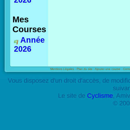
2026
Mes
Courses
Année
2026
Mentions Légales -
Plan du site -
Ajouter une course -
Cont
Vous disposez d'un droit d'accès, de modif
suiva
Le site de
Cyclisme
, Amiv
© 200